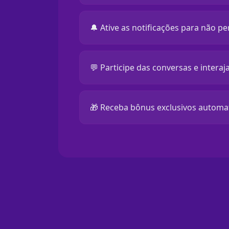
🔔 Ative as notificações para não p
💬 Participe das conversas e interaj
🎁 Receba bônus exclusivos autom