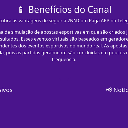
📱 Benefícios do Canal
ubra as vantagens de seguir a 2NN.Com Paga APP no Tel
rma de simulação de apostas esportivas em que são criados
sultados. Esses eventos virtuais são baseados em geradore
dentes dos eventos esportivos do mundo real. As apostas
tida, pois as partidas geralmente são concluídas em pouc
frequência.
sivos
📢 Notí