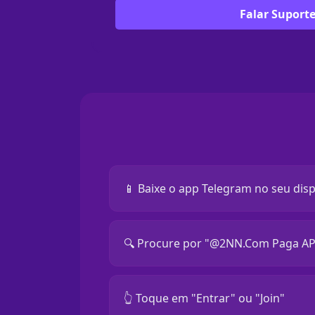
Falar Suport
📱 Baixe o app Telegram no seu disp
🔍 Procure por "@2NN.Com Paga AP
👆 Toque em "Entrar" ou "Join"