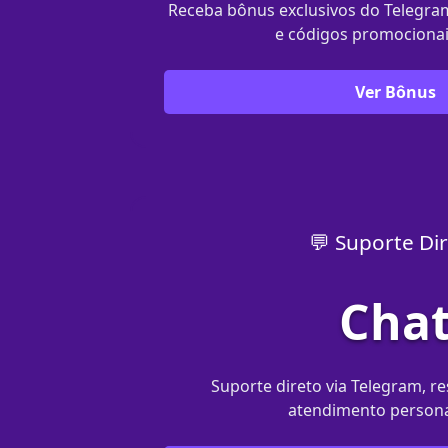
Receba bônus exclusivos do Telegra
e códigos promocionai
Ver Bônus
💬 Suporte Di
Cha
Suporte direto via Telegram, r
atendimento persona