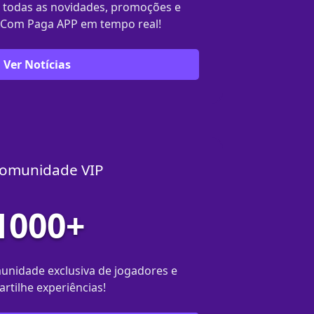
e todas as novidades, promoções e
.Com Paga APP em tempo real!
Ver Notícias
Comunidade VIP
1000+
unidade exclusiva de jogadores e
rtilhe experiências!