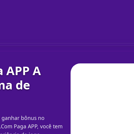
a APP A
ma de
a ganhar bônus no
N.Com Paga APP, você tem