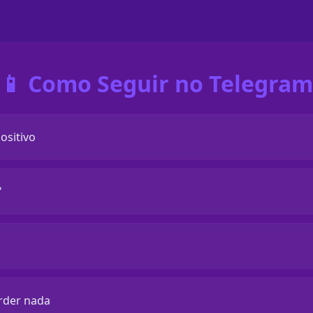
📱 Como Seguir no Telegram
ositivo
"
erder nada