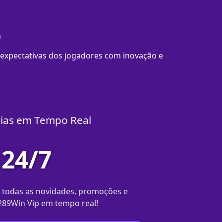
m
 expectativas dos jogadores com inovação e
cias em Tempo Real
24/7
e todas as novidades, promoções e
289Win Vip em tempo real!