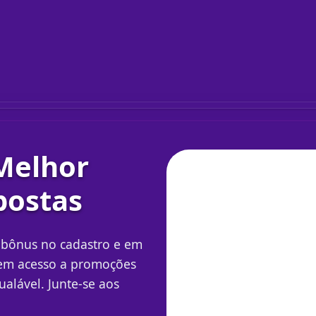
 Melhor
postas
 bônus no cadastro e em
tem acesso a promoções
ualável. Junte-se aos