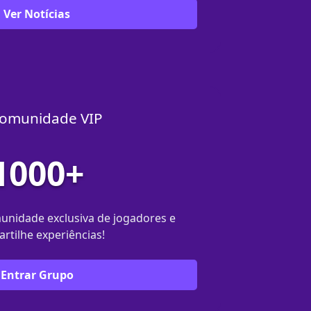
Ver Notícias
Comunidade VIP
1000+
unidade exclusiva de jogadores e
rtilhe experiências!
Entrar Grupo