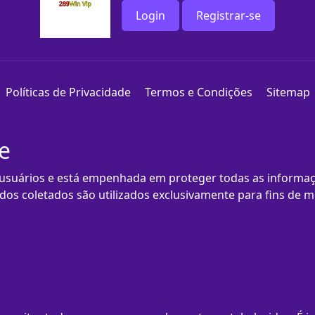
Login
Registrar-se
Políticas de Privacidade
Termos e Condições
Sitemap
de
s usuários e está empenhada em proteger todas as informa
os coletados são utilizados exclusivamente para fins de m