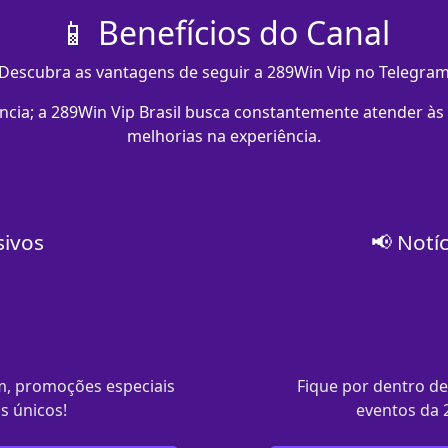
📱 Benefícios do Canal
Descubra as vantagens de seguir a 289Win Vip no Telegra
cia; a 289Win Vip Brasil busca constantemente atender às
melhorias na experiência.
sivos
📢 Notí
m, promoções especiais
Fique por dentro d
s únicos!
eventos da 