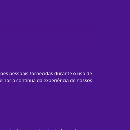
ções pessoais fornecidas durante o uso de
elhoria contínua da experiência de nossos