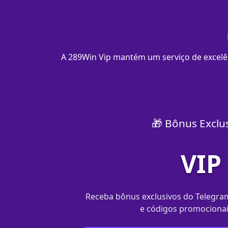
A 289Win Vip mantém um serviço de excelên
🎁 Bônus Exclu
VIP
Receba bônus exclusivos do Telegra
e códigos promocionai