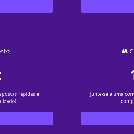
reto
👥 
t
espostas rápidas e
Junte-se a uma com
lizado!
compa
e