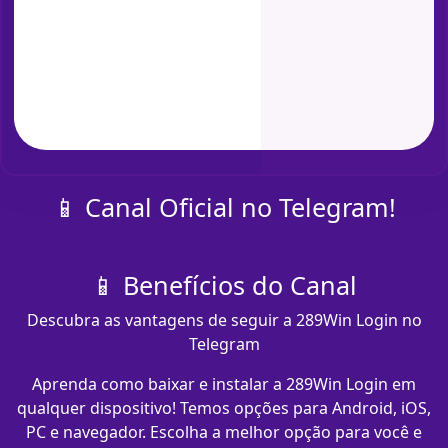
📱 Canal Oficial no Telegram!
📱 Benefícios do Canal
Descubra as vantagens de seguir a 289Win Login no
Telegram
Aprenda como baixar e instalar a 289Win Login em
qualquer dispositivo! Temos opções para Android, iOS,
PC e navegador. Escolha a melhor opção para você e