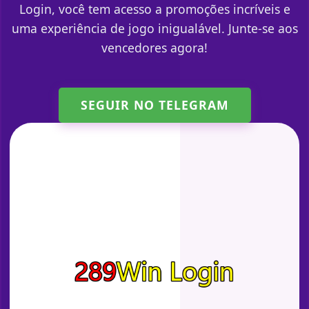
Login, você tem acesso a promoções incríveis e
uma experiência de jogo inigualável. Junte-se aos
vencedores agora!
SEGUIR NO TELEGRAM