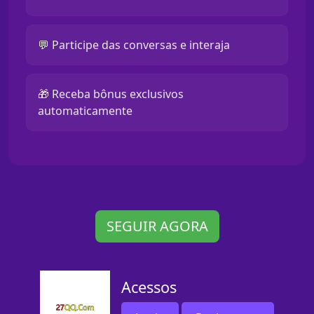
💬 Participe das conversas e interaja
🎁 Receba bônus exclusivos
automaticamente
SEGUIR AGORA
Acessos