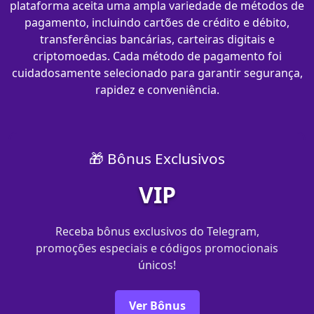
plataforma aceita uma ampla variedade de métodos de
pagamento, incluindo cartões de crédito e débito,
transferências bancárias, carteiras digitais e
criptomoedas. Cada método de pagamento foi
cuidadosamente selecionado para garantir segurança,
rapidez e conveniência.
🎁 Bônus Exclusivos
VIP
Receba bônus exclusivos do Telegram,
promoções especiais e códigos promocionais
únicos!
Ver Bônus