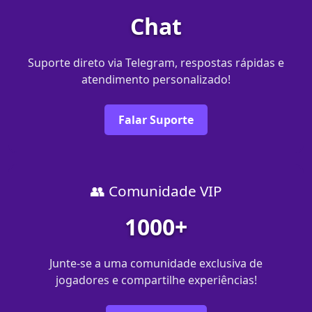
Chat
Suporte direto via Telegram, respostas rápidas e
atendimento personalizado!
Falar Suporte
👥 Comunidade VIP
1000+
Junte-se a uma comunidade exclusiva de
jogadores e compartilhe experiências!