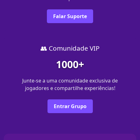
Falar Suporte
👥 Comunidade VIP
1000+
Junte-se a uma comunidade exclusiva de
jogadores e compartilhe experiências!
Entrar Grupo