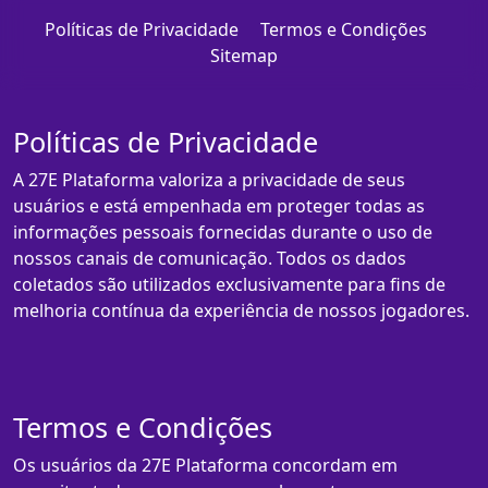
Políticas de Privacidade
Termos e Condições
Sitemap
Políticas de Privacidade
A 27E Plataforma valoriza a privacidade de seus
usuários e está empenhada em proteger todas as
informações pessoais fornecidas durante o uso de
nossos canais de comunicação. Todos os dados
coletados são utilizados exclusivamente para fins de
melhoria contínua da experiência de nossos jogadores.
Termos e Condições
Os usuários da 27E Plataforma concordam em