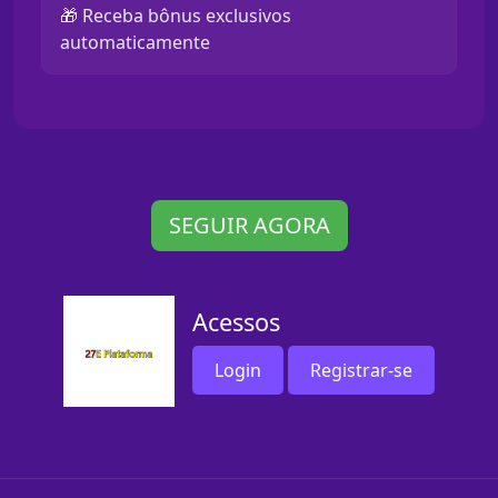
🎁 Receba bônus exclusivos
automaticamente
SEGUIR AGORA
Acessos
Login
Registrar-se