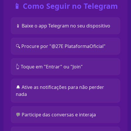
📱 Como Seguir no Telegram
📱 Baixe o app Telegram no seu dispositivo
🔍 Procure por "@27E PlataformaOficial"
👆 Toque em "Entrar" ou "Join"
🔔 Ative as notificações para não perder
nada
💬 Participe das conversas e interaja