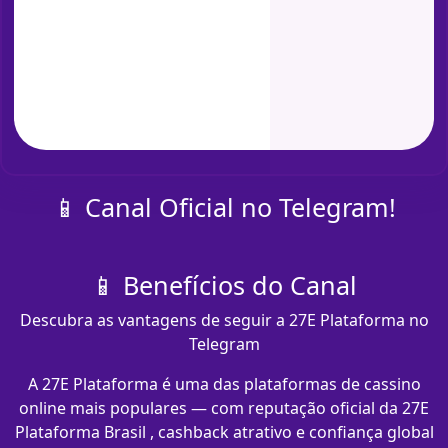
📱 Canal Oficial no Telegram!
📱 Benefícios do Canal
Descubra as vantagens de seguir a 27E Plataforma no
Telegram
A 27E Plataforma é uma das plataformas de cassino
online mais populares — com reputação oficial da 27E
Plataforma Brasil , cashback atrativo e confiança global