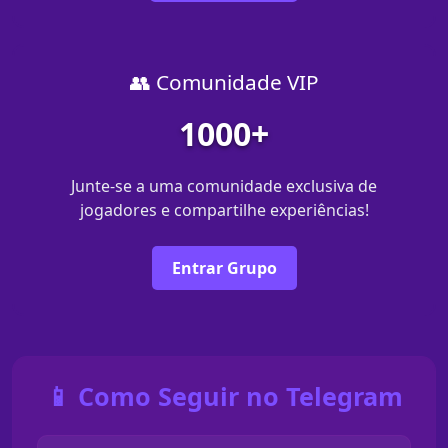
👥 Comunidade VIP
1000+
Junte-se a uma comunidade exclusiva de
jogadores e compartilhe experiências!
Entrar Grupo
📱 Como Seguir no Telegram