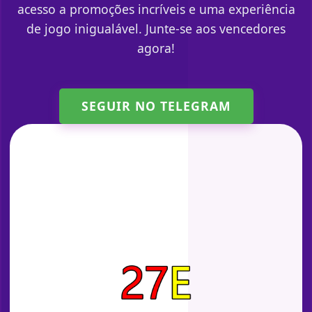
acesso a promoções incríveis e uma experiência
de jogo inigualável. Junte-se aos vencedores
agora!
SEGUIR NO TELEGRAM