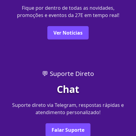
Fique por dentro de todas as novidades,
promoções e eventos da 27E em tempo real!
Ver Notícias
💬 Suporte Direto
Chat
Suporte direto via Telegram, respostas rápidas e
atendimento personalizado!
Falar Suporte