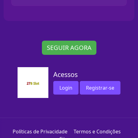
SEGUIR AGORA
Acessos
Login
Registrar-se
Políticas de Privacidade
Termos e Condições