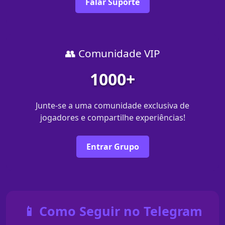
Falar Suporte
👥 Comunidade VIP
1000+
Junte-se a uma comunidade exclusiva de
jogadores e compartilhe experiências!
Entrar Grupo
📱 Como Seguir no Telegram