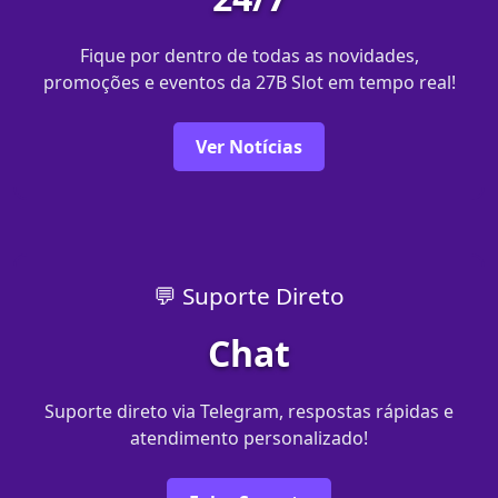
Fique por dentro de todas as novidades,
promoções e eventos da 27B Slot em tempo real!
Ver Notícias
💬 Suporte Direto
Chat
Suporte direto via Telegram, respostas rápidas e
atendimento personalizado!