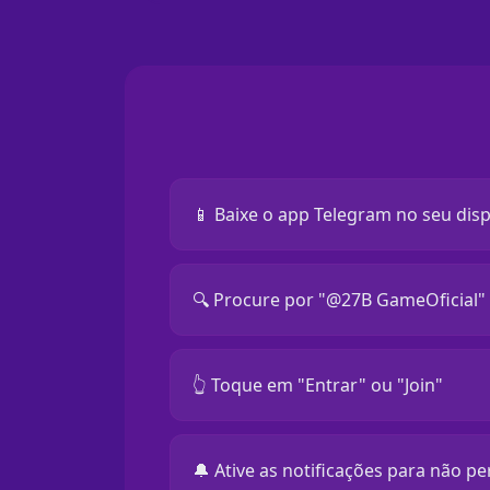
📱 Baixe o app Telegram no seu disp
🔍 Procure por "@27B GameOficial"
👆 Toque em "Entrar" ou "Join"
🔔 Ative as notificações para não p