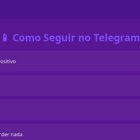
📱 Como Seguir no Telegram
ositivo
erder nada