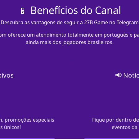
📱 Benefícios do Canal
Descubra as vantagens de seguir a 27B Game no Telegram
com​ oferece um atendimento totalmente em português e par
ainda mais dos jogadores brasileiros.
sivos
📢 Notí
m, promoções especiais
Fique por dentro d
s únicos!
eventos da