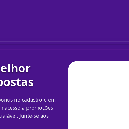
elhor
postas
bônus no cadastro e em
em acesso a promoções
ualável. Junte-se aos