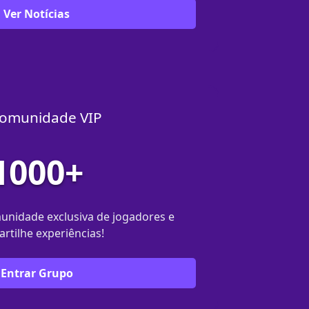
Ver Notícias
Comunidade VIP
1000+
unidade exclusiva de jogadores e
rtilhe experiências!
Entrar Grupo