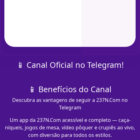
📱 Canal Oficial no Telegram!
📱 Benefícios do Canal
Descubra as vantagens de seguir a 237N.Com no
Telegram
Um app da 237N.Com acessível e completo — caça-
níqueis, jogos de mesa, vídeo pôquer e crupiês ao vivo,
com diversão para todos os estilos.