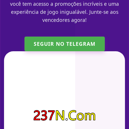
você tem acesso a promoções incríveis e uma
experiência de jogo inigualável. Junte-se aos
vencedores agora!
SEGUIR NO TELEGRAM