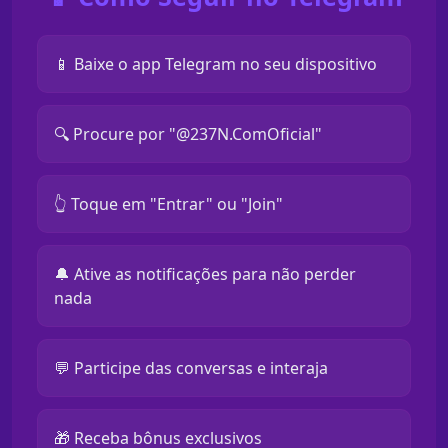
📱 Baixe o app Telegram no seu dispositivo
🔍 Procure por "@237N.ComOficial"
👆 Toque em "Entrar" ou "Join"
🔔 Ative as notificações para não perder
nada
💬 Participe das conversas e interaja
🎁 Receba bônus exclusivos