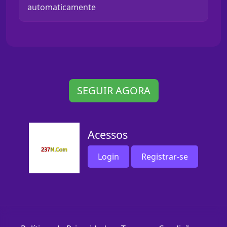
automaticamente
SEGUIR AGORA
Acessos
Login
Registrar-se