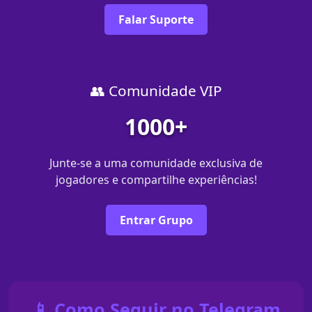
Falar Suporte
👥 Comunidade VIP
1000+
Junte-se a uma comunidade exclusiva de
jogadores e compartilhe experiências!
Entrar Grupo
📱 Como Seguir no Telegram