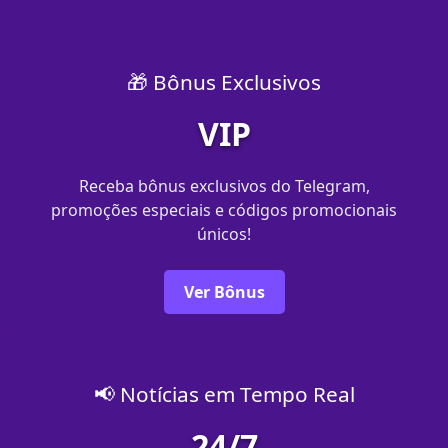
🎁 Bônus Exclusivos
VIP
Receba bônus exclusivos do Telegram,
promoções especiais e códigos promocionais
únicos!
Ver Bônus
📢 Notícias em Tempo Real
24/7