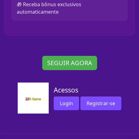
🎁 Receba bônus exclusivos
automaticamente
SEGUIR AGORA
Acessos
Login
Registrar-se