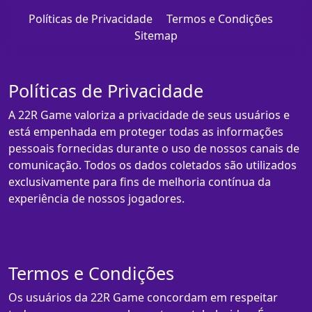
Políticas de Privacidade
Termos e Condições
Sitemap
Políticas de Privacidade
A 22R Game valoriza a privacidade de seus usuários e
está empenhada em proteger todas as informações
pessoais fornecidas durante o uso de nossos canais de
comunicação. Todos os dados coletados são utilizados
exclusivamente para fins de melhoria contínua da
experiência de nossos jogadores.
Termos e Condições
Os usuários da 22R Game concordam em respeitar