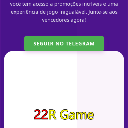
você tem acesso a promoções incríveis e uma
experiência de jogo inigualável. Junte-se aos
vencedores agora!
SEGUIR NO TELEGRAM