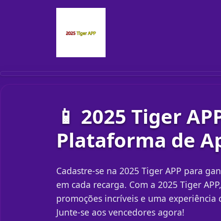
📱 2025 Tiger AP
Plataforma de A
Cadastre-se na 2025 Tiger APP para ga
em cada recarga. Com a 2025 Tiger APP,
promoções incríveis e uma experiência d
Junte-se aos vencedores agora!