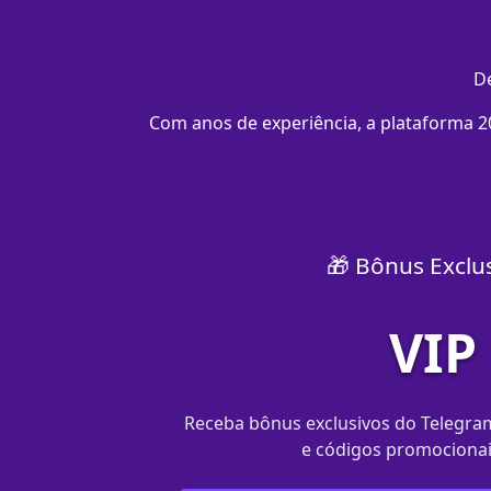
De
Com anos de experiência, a plataforma 2
🎁 Bônus Exclu
VIP
Receba bônus exclusivos do Telegra
e códigos promocionai