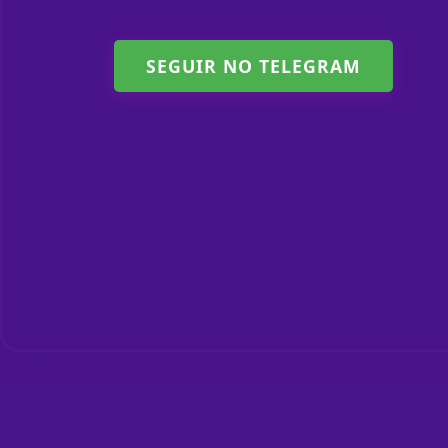
SEGUIR NO TELEGRAM