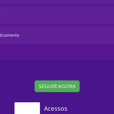
a
aticamente
SEGUIR AGORA
Acessos