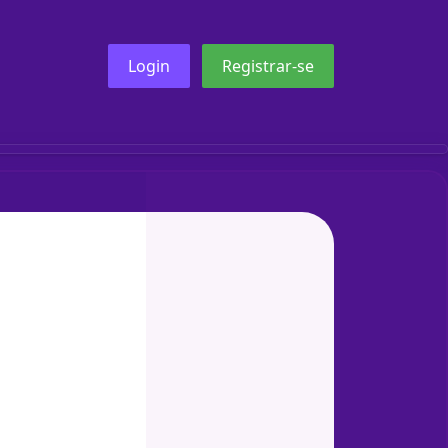
Login
Registrar-se