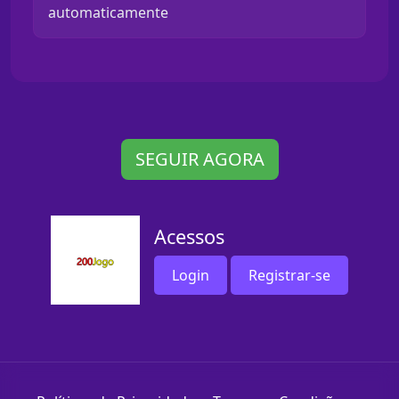
automaticamente
SEGUIR AGORA
Acessos
Login
Registrar-se