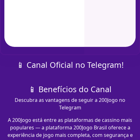
📱 Canal Oficial no Telegram!
📱 Benefícios do Canal
Descubra as vantagens de seguir a 200Jogo no
Telegram
A 200Jogo está entre as plataformas de cassino mais
populares — a plataforma 200Jogo Brasil oferece a
experiência de jogo mais completa, com segurança e