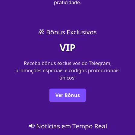
praticidade.
🎁 Bônus Exclusivos
VIP
Receba bônus exclusivos do Telegram,
promoções especiais e códigos promocionais
únicos!
Ver Bônus
📢 Notícias em Tempo Real