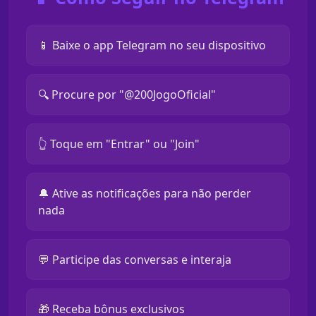
📱 Baixe o app Telegram no seu dispositivo
🔍 Procure por "@200JogoOficial"
👆 Toque em "Entrar" ou "Join"
🔔 Ative as notificações para não perder
nada
💬 Participe das conversas e interaja
🎁 Receba bônus exclusivos