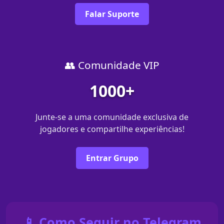
Falar Suporte
👥 Comunidade VIP
1000+
Junte-se a uma comunidade exclusiva de
jogadores e compartilhe experiências!
Entrar Grupo
📱 Como Seguir no Telegram