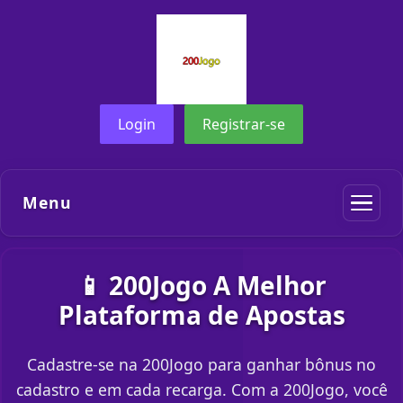
Login
Registrar-se
Menu
📱 200Jogo A Melhor
Plataforma de Apostas
Cadastre-se na 200Jogo para ganhar bônus no
cadastro e em cada recarga. Com a 200Jogo, você