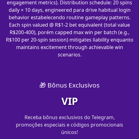
engagement metrics). Distribution schedule: 20 spins
daily × 10 days, engineered para drive habitual login
behavior estabelecendo routine gameplay patterns.
Each spin valued @ R$1-2 bet equivalent (total value
R$200-400), porém capped max win per batch (e.g.,
R$100 per 20-spin session) mitigates liability enquanto
maintains excitement through achievable win
scenarios.
🎁 Bônus Exclusivos
VIP
Receba bônus exclusivos do Telegram,
promoções especiais e códigos promocionais
únicos!