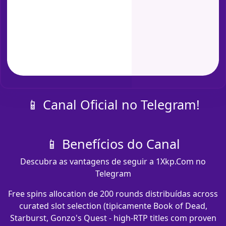
📱 Canal Oficial no Telegram!
📱 Benefícios do Canal
Descubra as vantagens de seguir a 1Xkp.Com no
Telegram
Free spins allocation de 200 rounds distribuídas across
curated slot selection (tipicamente Book of Dead,
Starburst, Gonzo's Quest - high-RTP titles com proven