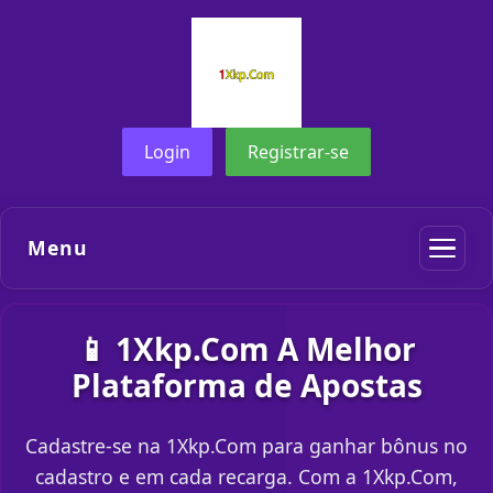
Login
Registrar-se
Menu
📱 1Xkp.Com A Melhor
Plataforma de Apostas
Cadastre-se na 1Xkp.Com para ganhar bônus no
cadastro e em cada recarga. Com a 1Xkp.Com,