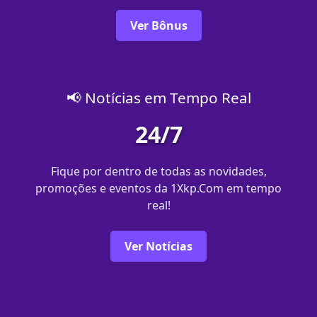
Ver Bônus
📢 Notícias em Tempo Real
24/7
Fique por dentro de todas as novidades,
promoções e eventos da 1Xkp.Com em tempo
real!
Ver Notícias