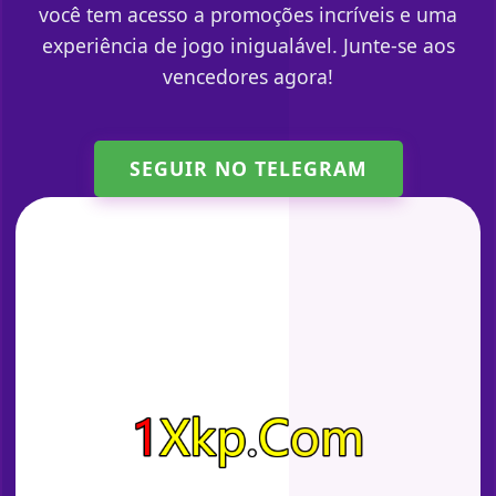
você tem acesso a promoções incríveis e uma
experiência de jogo inigualável. Junte-se aos
vencedores agora!
SEGUIR NO TELEGRAM