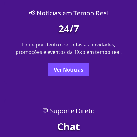
📢 Notícias em Tempo Real
24/7
Fique por dentro de todas as novidades,
promoções e eventos da 1Xkp em tempo real!
Ver Notícias
💬 Suporte Direto
Chat