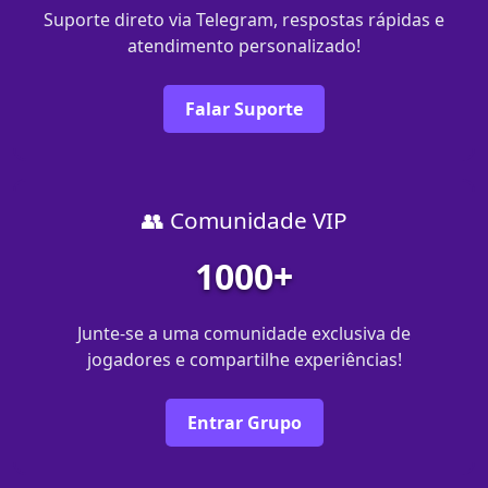
Suporte direto via Telegram, respostas rápidas e
atendimento personalizado!
Falar Suporte
👥 Comunidade VIP
1000+
Junte-se a uma comunidade exclusiva de
jogadores e compartilhe experiências!
Entrar Grupo