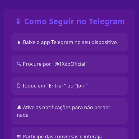
📱 Como Seguir no Telegram
📱 Baixe o app Telegram no seu dispositivo
🔍 Procure por "@1XkpOficial"
👆 Toque em "Entrar" ou "Join"
🔔 Ative as notificações para não perder
nada
💬 Participe das conversas e interaja