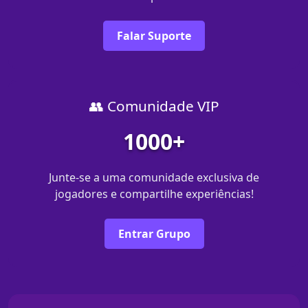
Falar Suporte
👥 Comunidade VIP
1000+
Junte-se a uma comunidade exclusiva de
jogadores e compartilhe experiências!
Entrar Grupo