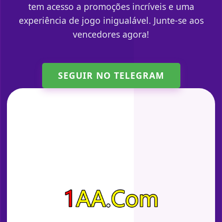
tem acesso a promoções incríveis e uma
experiência de jogo inigualável. Junte-se aos
vencedores agora!
SEGUIR NO TELEGRAM