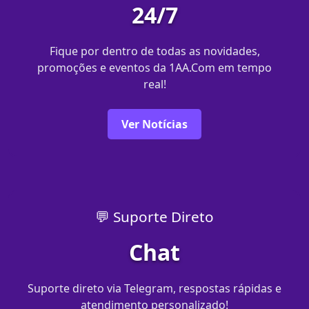
24/7
Fique por dentro de todas as novidades,
promoções e eventos da 1AA.Com em tempo
real!
Ver Notícias
💬 Suporte Direto
Chat
Suporte direto via Telegram, respostas rápidas e
atendimento personalizado!