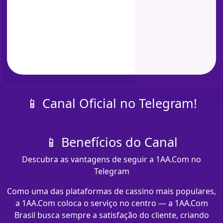
📱 Canal Oficial no Telegram!
📱 Benefícios do Canal
Descubra as vantagens de seguir a 1AA.Com no
Telegram
Como uma das plataformas de cassino mais populares,
a 1AA.Com coloca o serviço no centro — a 1AA.Com
Brasil busca sempre a satisfação do cliente, criando