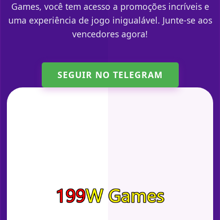
Games, você tem acesso a promoções incríveis e
uma experiência de jogo inigualável. Junte-se aos
vencedores agora!
SEGUIR NO TELEGRAM