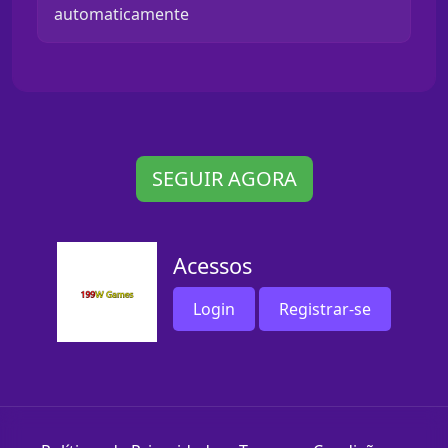
automaticamente
SEGUIR AGORA
Acessos
Login
Registrar-se