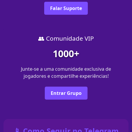
Falar Suporte
👥 Comunidade VIP
1000+
Junte-se a uma comunidade exclusiva de
jogadores e compartilhe experiências!
Entrar Grupo
📱 Como Seguir no Telegram