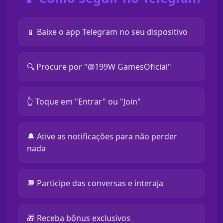
📱 Baixe o app Telegram no seu dispositivo
🔍 Procure por "@199W GamesOficial"
👆 Toque em "Entrar" ou "Join"
🔔 Ative as notificações para não perder
nada
💬 Participe das conversas e interaja
🎁 Receba bônus exclusivos