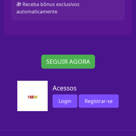
🎁 Receba bônus exclusivos
automaticamente
SEGUIR AGORA
Acessos
Login
Registrar-se