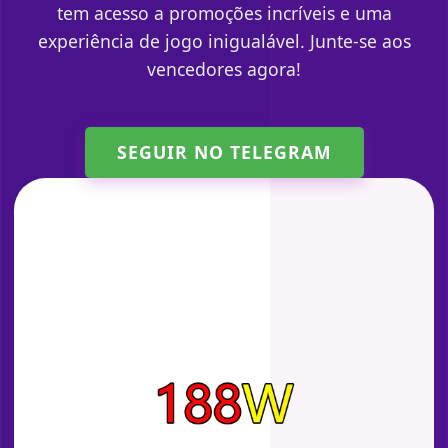
tem acesso a promoções incríveis e uma
experiência de jogo inigualável. Junte-se aos
vencedores agora!
SEGUIR NO TELEGRAM