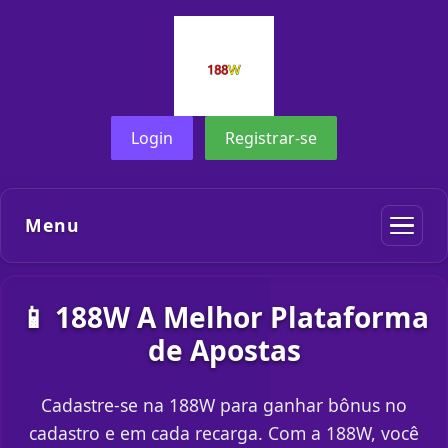
Login
Registrar-se
Menu
📱 188W A Melhor Plataforma
de Apostas
Cadastre-se na 188W para ganhar bônus no
cadastro e em cada recarga. Com a 188W, você