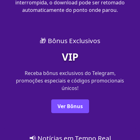
interrompida, o download pode ser retomado
automaticamente do ponto onde parou.
🎁 Bônus Exclusivos
VIP
Receba bônus exclusivos do Telegram,
promoções especiais e códigos promocionais
únicos!
Ver Bônus
📢 Notícias em Tempo Real