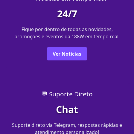
24/7
Fique por dentro de todas as novidades,
promoções e eventos da 188W em tempo real!
Ver Notícias
💬 Suporte Direto
Chat
Suporte direto via Telegram, respostas rápidas e
atendimento personalizado!