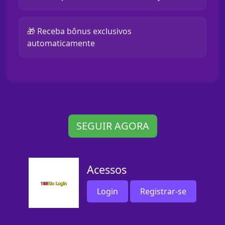
🎁 Receba bônus exclusivos
automaticamente
SEGUIR AGORA
Acessos
Login
Registrar-se