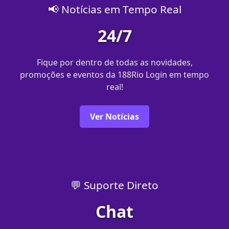
📢 Notícias em Tempo Real
24/7
Fique por dentro de todas as novidades,
promoções e eventos da 188Rio Login em tempo
real!
Ver Notícias
💬 Suporte Direto
Chat