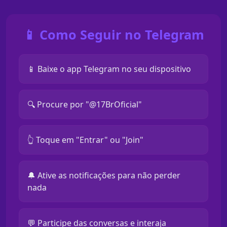
📱 Como Seguir no Telegram
📱 Baixe o app Telegram no seu dispositivo
🔍 Procure por "@17BrOficial"
👆 Toque em "Entrar" ou "Join"
🔔 Ative as notificações para não perder
nada
💬 Participe das conversas e interaja