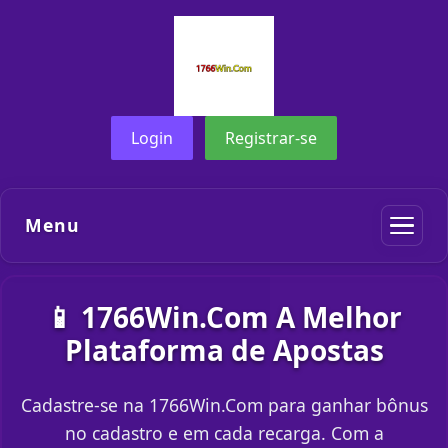
Login
Registrar-se
Menu
📱 1766Win.Com A Melhor
Plataforma de Apostas
Cadastre-se na 1766Win.Com para ganhar bônus
no cadastro e em cada recarga. Com a