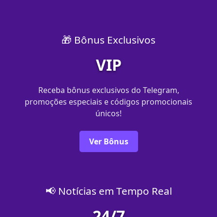
🎁 Bônus Exclusivos
VIP
Receba bônus exclusivos do Telegram,
promoções especiais e códigos promocionais
únicos!
Ver Bônus
📢 Notícias em Tempo Real
24/7