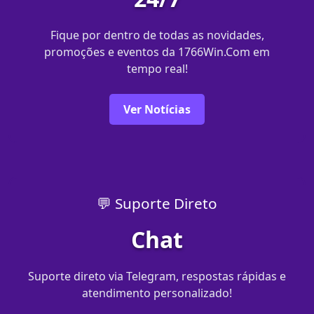
Fique por dentro de todas as novidades,
promoções e eventos da 1766Win.Com em
tempo real!
Ver Notícias
💬 Suporte Direto
Chat
Suporte direto via Telegram, respostas rápidas e
atendimento personalizado!