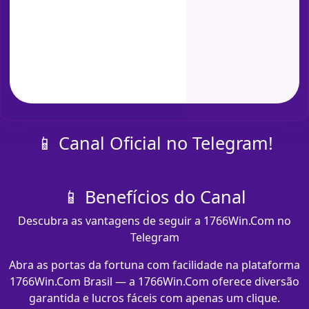
📱 Canal Oficial no Telegram!
📱 Benefícios do Canal
Descubra as vantagens de seguir a 1766Win.Com no
Telegram
Abra as portas da fortuna com facilidade na plataforma
1766Win.Com Brasil — a 1766Win.Com oferece diversão
garantida e lucros fáceis com apenas um clique.