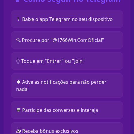
📱 Baixe o app Telegram no seu dispositivo
🔍 Procure por "@1766Win.ComOficial"
👆 Toque em "Entrar" ou "Join"
🔔 Ative as notificações para não perder
nada
💬 Participe das conversas e interaja
🎁 Receba bônus exclusivos