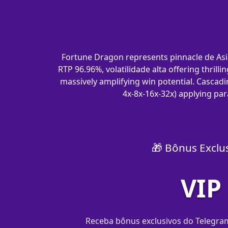
Fortune Dragon represents pinnacle de Asi
RTP 96.96%, volatilidade alta offering thri
massively amplifying win potential. Cascad
4x-8x-16x-32x) applying par
🎁 Bônus Exclu
VIP
Receba bônus exclusivos do Telegra