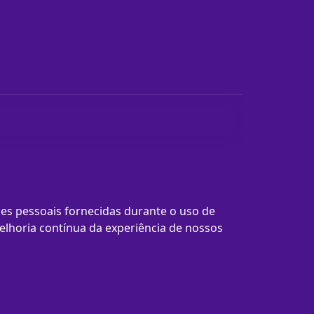
es pessoais fornecidas durante o uso de
elhoria contínua da experiência de nossos