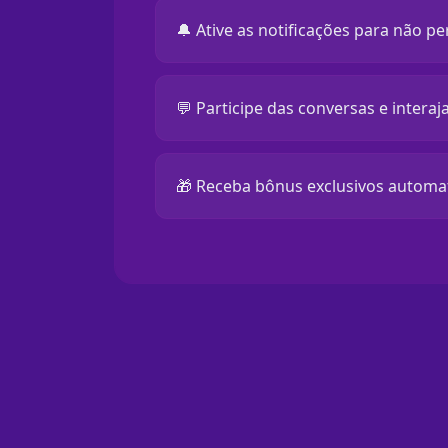
🔔 Ative as notificações para não p
💬 Participe das conversas e interaj
🎁 Receba bônus exclusivos autom