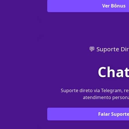
Ver Bônus
💬 Suporte Di
Cha
Suporte direto via Telegram, r
atendimento persona
Falar Suport