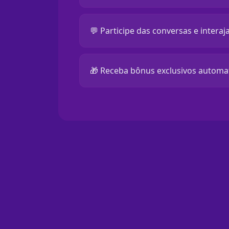
💬 Participe das conversas e interaj
🎁 Receba bônus exclusivos autom