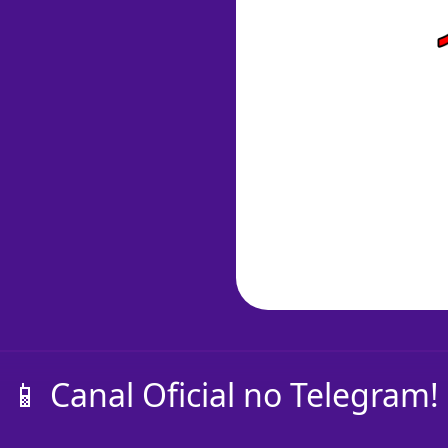
📱 Canal Oficial no Telegram!