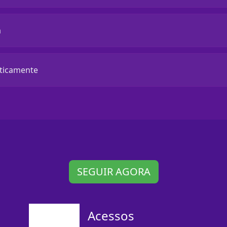
a
aticamente
SEGUIR AGORA
Acessos