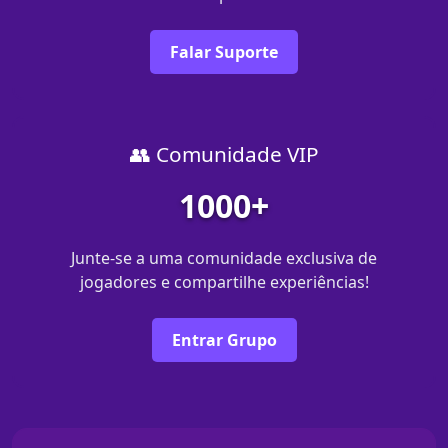
Falar Suporte
👥 Comunidade VIP
1000+
Junte-se a uma comunidade exclusiva de
jogadores e compartilhe experiências!
Entrar Grupo