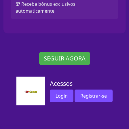
🎁 Receba bônus exclusivos
automaticamente
SEGUIR AGORA
Acessos
Login
Registrar-se