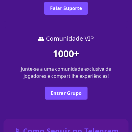
Falar Suporte
👥 Comunidade VIP
1000+
Junte-se a uma comunidade exclusiva de
jogadores e compartilhe experiências!
Entrar Grupo
📱 Como Seguir no Telegram