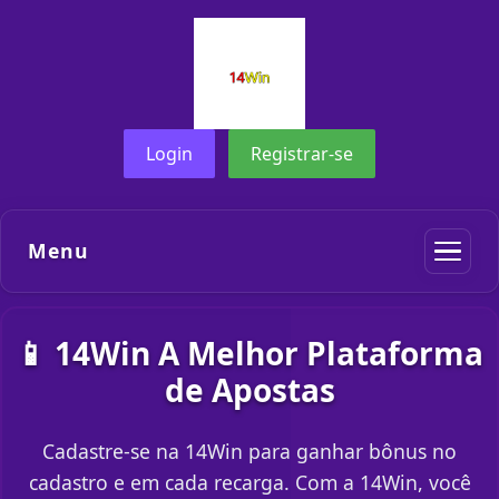
Login
Registrar-se
Menu
📱 14Win A Melhor Plataforma
de Apostas
Cadastre-se na 14Win para ganhar bônus no
cadastro e em cada recarga. Com a 14Win, você