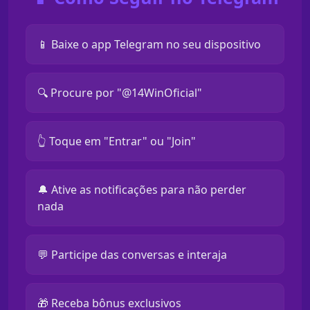
📱 Baixe o app Telegram no seu dispositivo
🔍 Procure por "@14WinOficial"
👆 Toque em "Entrar" ou "Join"
🔔 Ative as notificações para não perder
nada
💬 Participe das conversas e interaja
🎁 Receba bônus exclusivos