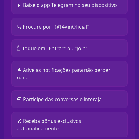
📱 Baixe o app Telegram no seu dispositivo
🔍 Procure por "@14VinOficial"
👆 Toque em "Entrar" ou "Join"
🔔 Ative as notificações para não perder
nada
💬 Participe das conversas e interaja
🎁 Receba bônus exclusivos
automaticamente