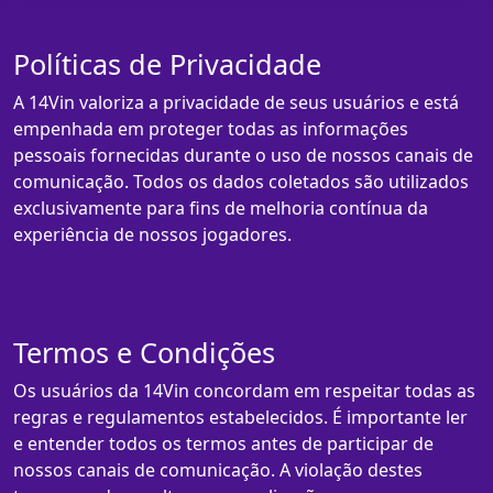
Políticas de Privacidade
A 14Vin valoriza a privacidade de seus usuários e está
empenhada em proteger todas as informações
pessoais fornecidas durante o uso de nossos canais de
comunicação. Todos os dados coletados são utilizados
exclusivamente para fins de melhoria contínua da
experiência de nossos jogadores.
Termos e Condições
Os usuários da 14Vin concordam em respeitar todas as
regras e regulamentos estabelecidos. É importante ler
e entender todos os termos antes de participar de
nossos canais de comunicação. A violação destes