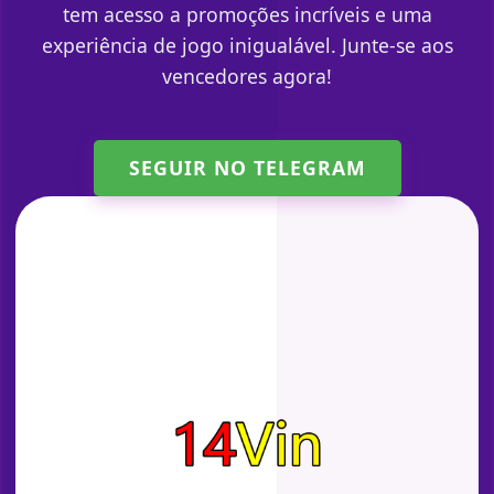
tem acesso a promoções incríveis e uma
experiência de jogo inigualável. Junte-se aos
vencedores agora!
SEGUIR NO TELEGRAM