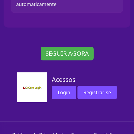
automaticamente
SEGUIR AGORA
Acessos
Login
Registrar-se