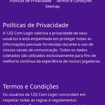
Políticas de Privacidade
Termos e Condições
Sitemap
Políticas de Privacidade
A 12Q Com Login valoriza a privacidade de seus
usuários e está empenhada em proteger todas as
informações pessoais fornecidas durante o uso de
nossos canais de comunicação. Todos os dados
coletados são utilizados exclusivamente para fins de
melhoria contínua da experiência de nossos jogadores.
Termos e Condições
Os usuários da 12Q Com Login concordam em
respeitar todas as regras e regulamentos