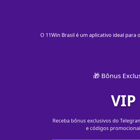
O 11Win Brasil é um aplicativo ideal para
🎁 Bônus Exclu
VIP
Receba bônus exclusivos do Telegra
e códigos promocionai