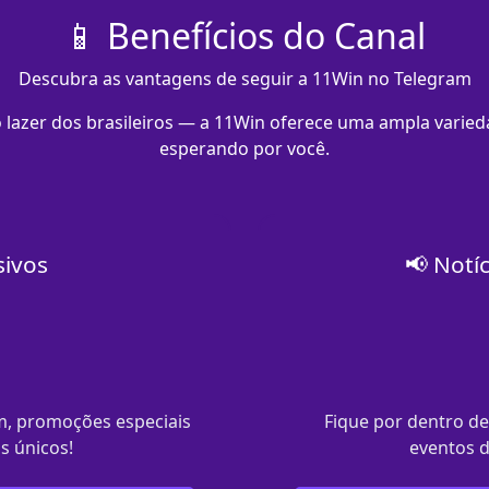
📱 Benefícios do Canal
Descubra as vantagens de seguir a 11Win no Telegram
 o lazer dos brasileiros — a 11Win oferece uma ampla vari
esperando por você.
sivos
📢 Notí
m, promoções especiais
Fique por dentro d
s únicos!
eventos d