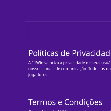
Políticas de Privacida
A 11Win valoriza a privacidade de seus usu
nossos canais de comunicação. Todos os dad
jogadores.
Termos e Condições