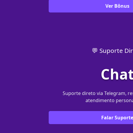
Ver Bônus
💬 Suporte Di
Cha
Suporte direto via Telegram, r
atendimento persona
Falar Suport