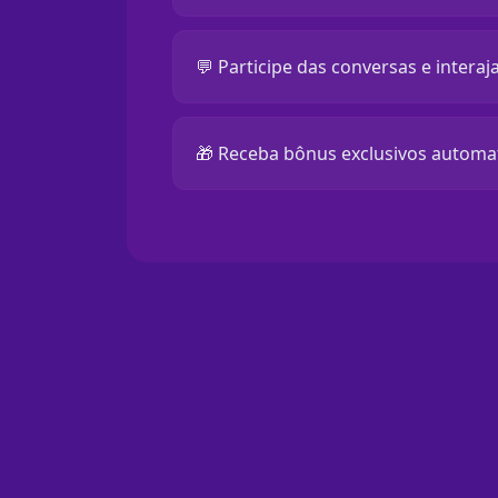
💬 Participe das conversas e interaj
🎁 Receba bônus exclusivos autom