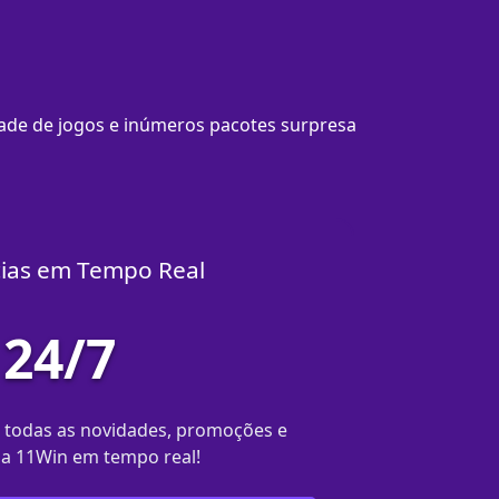
edade de jogos e inúmeros pacotes surpresa
cias em Tempo Real
24/7
e todas as novidades, promoções e
a 11Win em tempo real!