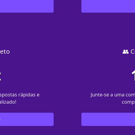
reto
👥 
t
espostas rápidas e
Junte-se a uma com
lizado!
compa
e