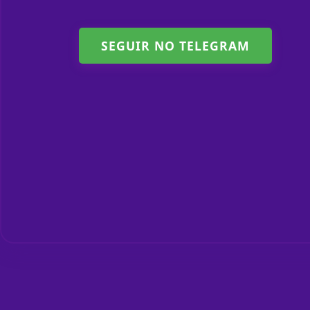
SEGUIR NO TELEGRAM