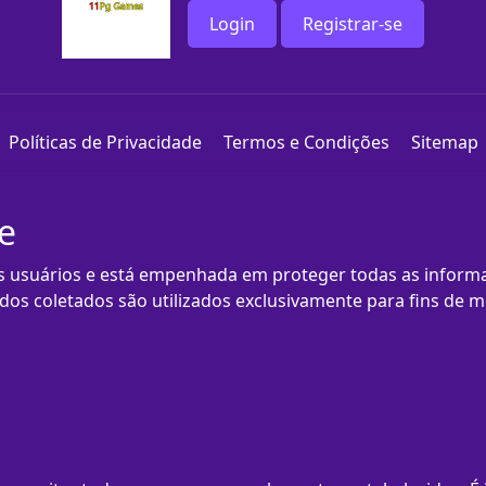
Login
Registrar-se
Políticas de Privacidade
Termos e Condições
Sitemap
de
us usuários e está empenhada em proteger todas as inform
os coletados são utilizados exclusivamente para fins de m