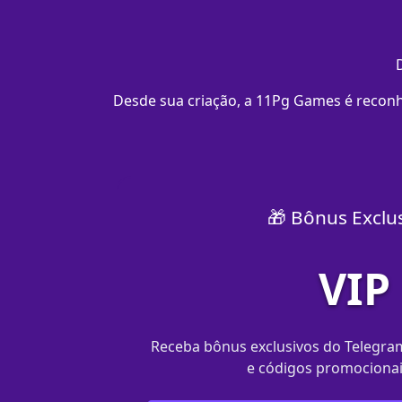
Desde sua criação, a 11Pg Games é reconhe
🎁 Bônus Exclu
VIP
Receba bônus exclusivos do Telegra
e códigos promocionai