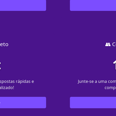
reto
👥 
t
espostas rápidas e
Junte-se a uma com
lizado!
compa
e