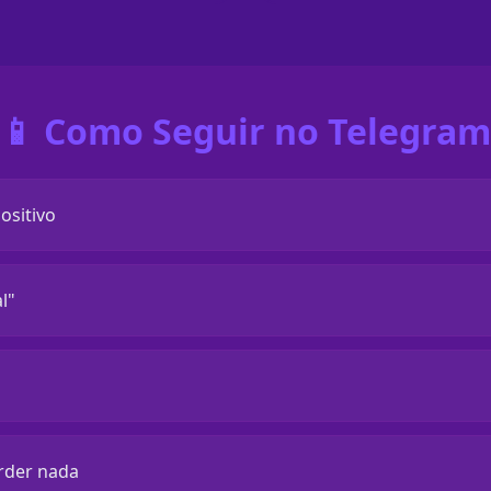
📱 Como Seguir no Telegram
ositivo
l"
erder nada