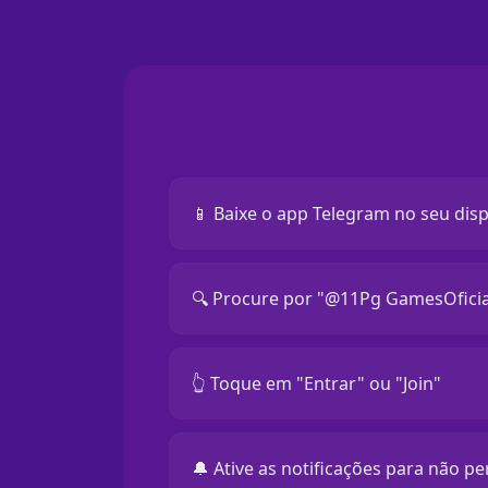
📱 Baixe o app Telegram no seu disp
🔍 Procure por "@11Pg GamesOficia
👆 Toque em "Entrar" ou "Join"
🔔 Ative as notificações para não p