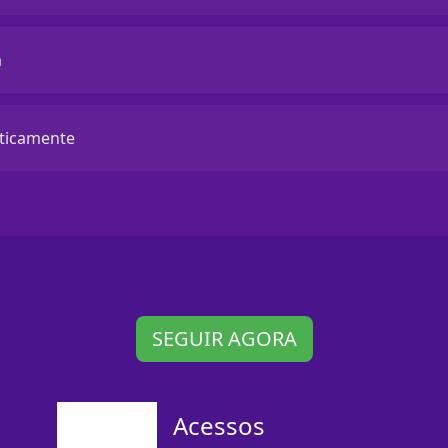
a
aticamente
SEGUIR AGORA
Acessos