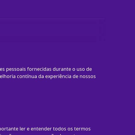
es pessoais fornecidas durante o uso de
elhoria contínua da experiência de nossos
ortante ler e entender todos os termos