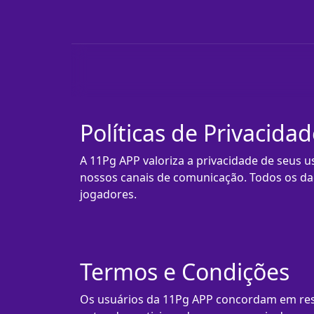
Políticas de Privacida
A 11Pg APP valoriza a privacidade de seus 
nossos canais de comunicação. Todos os dad
jogadores.
Termos e Condições
Os usuários da 11Pg APP concordam em resp