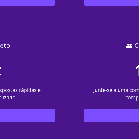
reto
👥 
t
espostas rápidas e
Junte-se a uma com
lizado!
compa
e