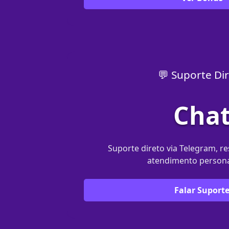
💬 Suporte Di
Cha
Suporte direto via Telegram, r
atendimento persona
Falar Suport