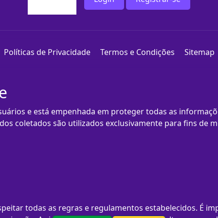
Políticas de Privacidade
Termos e Condições
Sitemap
de
usuários e está empenhada em proteger todas as informaçõ
os coletados são utilizados exclusivamente para fins de m
eitar todas as regras e regulamentos estabelecidos. É imp