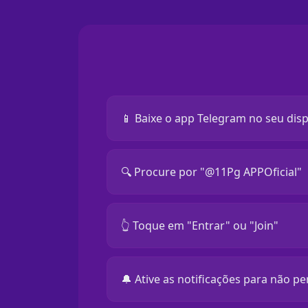
📱 Baixe o app Telegram no seu disp
🔍 Procure por "@11Pg APPOficial"
👆 Toque em "Entrar" ou "Join"
🔔 Ative as notificações para não p