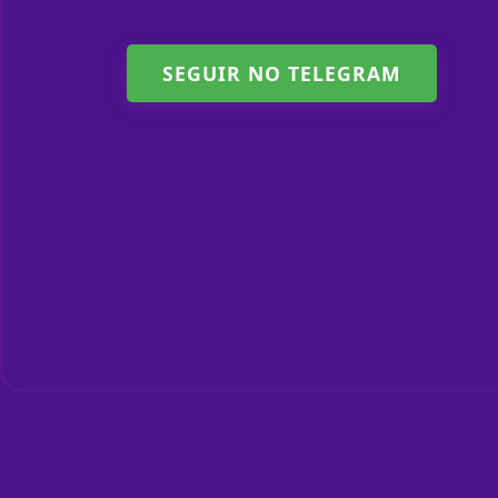
SEGUIR NO TELEGRAM