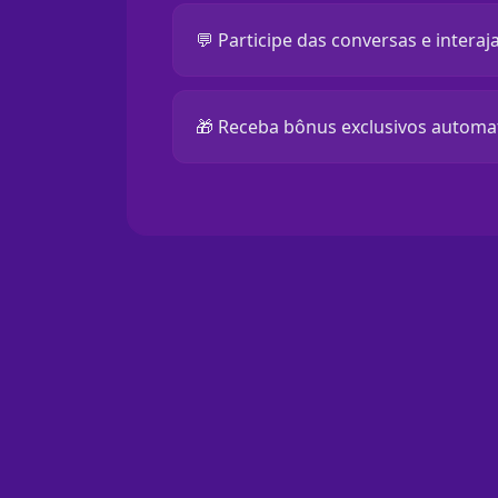
💬 Participe das conversas e interaj
🎁 Receba bônus exclusivos autom