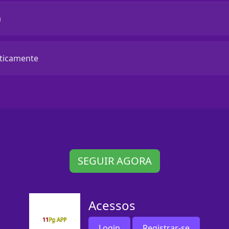
a
aticamente
SEGUIR AGORA
Acessos
Login
Registrar-se