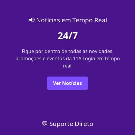
📢 Notícias em Tempo Real
24/7
Fique por dentro de todas as novidades,
promoções e eventos da 11A Login em tempo
real!
Ver Notícias
💬 Suporte Direto