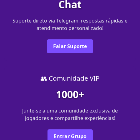
Chat
Suporte direto via Telegram, respostas rápidas e
atendimento personalizado!
Falar Suporte
👥 Comunidade VIP
1000+
Junte-se a uma comunidade exclusiva de
jogadores e compartilhe experiências!
Entrar Grupo