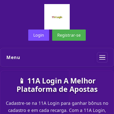
Login
Registrar-se
Menu
📱 11A Login A Melhor
Plataforma de Apostas
Cadastre-se na 11A Login para ganhar bônus no
cadastro e em cada recarga. Com a 11A Login,