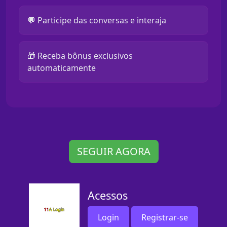
💬 Participe das conversas e interaja
🎁 Receba bônus exclusivos
automaticamente
SEGUIR AGORA
Acessos
Login
Registrar-se