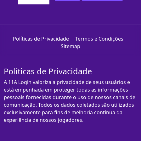
Políticas de Privacidade
Termos e Condições
Sitemap
Políticas de Privacidade
A 11A Login valoriza a privacidade de seus usuários e
está empenhada em proteger todas as informações
pessoais fornecidas durante o uso de nossos canais de
comunicação. Todos os dados coletados são utilizados
exclusivamente para fins de melhoria contínua da
experiência de nossos jogadores.