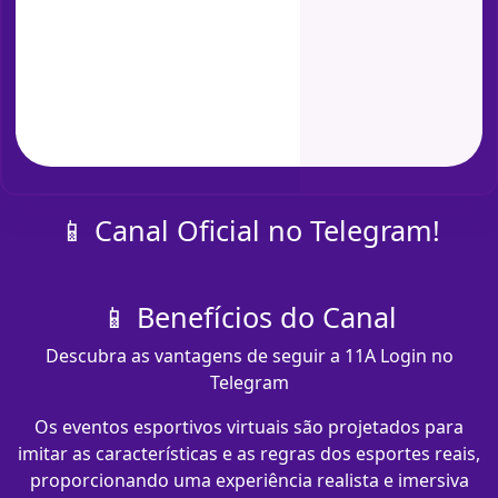
📱 Canal Oficial no Telegram!
📱 Benefícios do Canal
Descubra as vantagens de seguir a 11A Login no
Telegram
Os eventos esportivos virtuais são projetados para
imitar as características e as regras dos esportes reais,
proporcionando uma experiência realista e imersiva