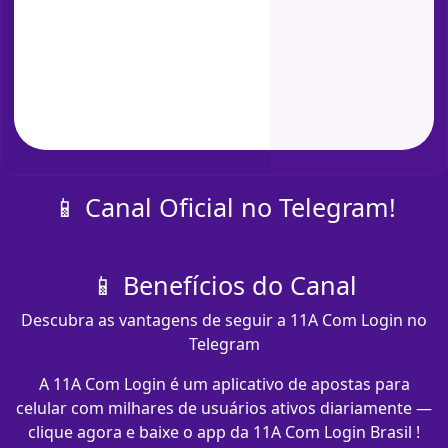
📱 Canal Oficial no Telegram!
📱 Benefícios do Canal
Descubra as vantagens de seguir a 11A Com Login no
Telegram
A 11A Com Login é um aplicativo de apostas para
celular com milhares de usuários ativos diariamente —
clique agora e baixe o app da 11A Com Login Brasil !