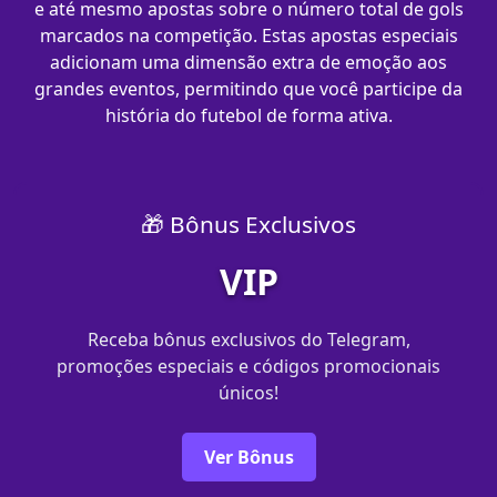
e até mesmo apostas sobre o número total de gols
marcados na competição. Estas apostas especiais
adicionam uma dimensão extra de emoção aos
grandes eventos, permitindo que você participe da
história do futebol de forma ativa.
🎁 Bônus Exclusivos
VIP
Receba bônus exclusivos do Telegram,
promoções especiais e códigos promocionais
únicos!
Ver Bônus