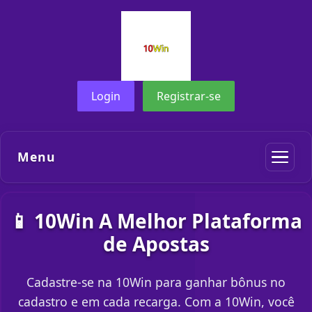
Login
Registrar-se
Menu
📱 10Win A Melhor Plataforma
de Apostas
Cadastre-se na 10Win para ganhar bônus no
cadastro e em cada recarga. Com a 10Win, você