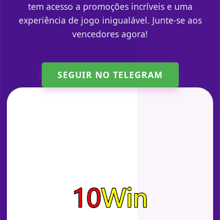
tem acesso a promoções incríveis e uma
experiência de jogo inigualável. Junte-se aos
vencedores agora!
SEGUIR NO TELEGRAM