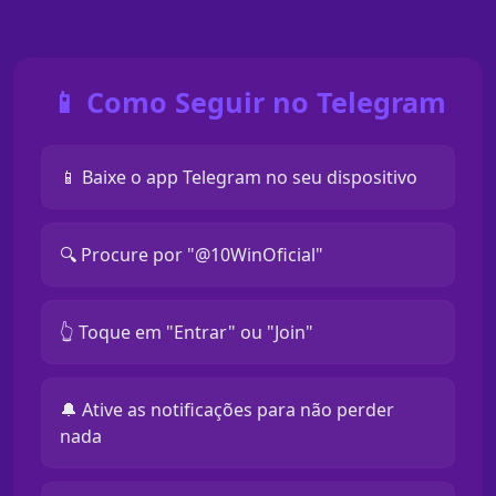
📱 Como Seguir no Telegram
📱 Baixe o app Telegram no seu dispositivo
🔍 Procure por "@10WinOficial"
👆 Toque em "Entrar" ou "Join"
🔔 Ative as notificações para não perder
nada