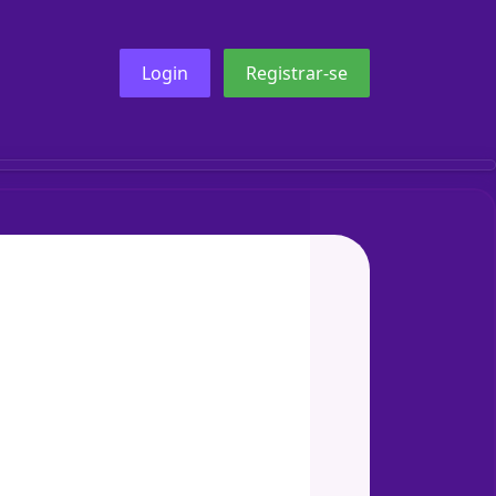
Login
Registrar-se