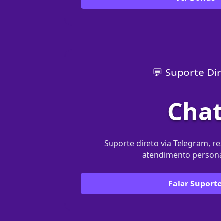
💬 Suporte Di
Cha
Suporte direto via Telegram, r
atendimento persona
Falar Suport