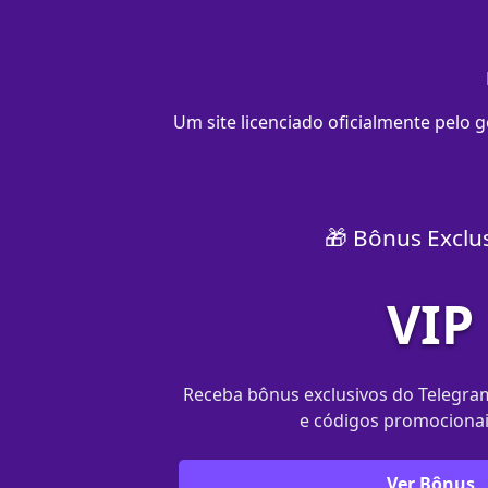
Um site licenciado oficialmente pelo g
🎁 Bônus Exclu
VIP
Receba bônus exclusivos do Telegra
e códigos promocionai
Ver Bônus