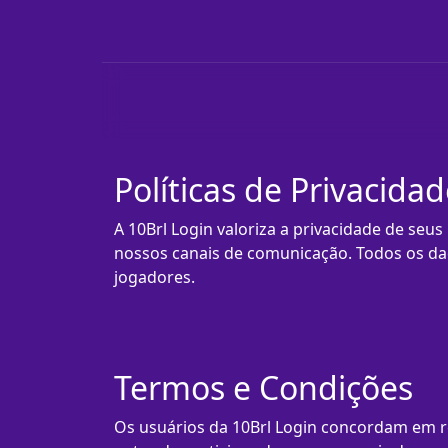
Políticas de Privacida
A 10Brl Login valoriza a privacidade de se
nossos canais de comunicação. Todos os dad
jogadores.
Termos e Condições
Os usuários da 10Brl Login concordam em re