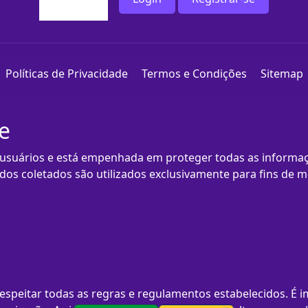
Políticas de Privacidade
Termos e Condições
Sitemap
de
us usuários e está empenhada em proteger todas as informa
os coletados são utilizados exclusivamente para fins de m
speitar todas as regras e regulamentos estabelecidos. É i