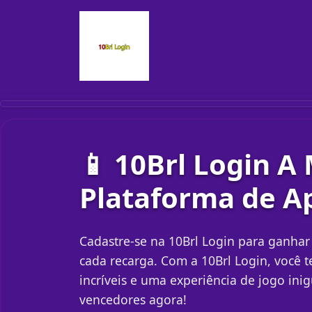
📱 10Brl Login A
Plataforma de A
Cadastre-se na 10Brl Login para ganha
cada recarga. Com a 10Brl Login, você
incríveis e uma experiência de jogo inig
vencedores agora!