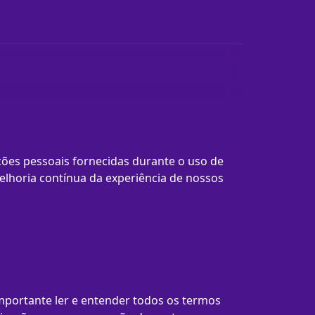
ções pessoais fornecidas durante o uso de
elhoria contínua da experiência de nossos
mportante ler e entender todos os termos