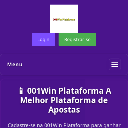
Login
Registrar-se
Menu
📱 001Win Plataforma A
Melhor Plataforma de
Apostas
Cadastre-se na 001Win Plataforma para ganhar