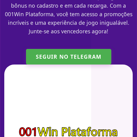
bônus no cadastro e em cada recarga. Com a
001Win Plataforma, você tem acesso a promoções
incríveis e uma experiência de jogo inigualável.
Junte-se aos vencedores agora!
SEGUIR NO TELEGRAM