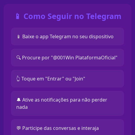
📱 Como Seguir no Telegram
📱 Baixe o app Telegram no seu dispositivo
🔍 Procure por "@001Win PlataformaOficial"
👆 Toque em "Entrar" ou "Join"
🔔 Ative as notificações para não perder
nada
💬 Participe das conversas e interaja