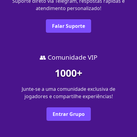
Suporte direto via Telegram, respostas rápidas e
atendimento personalizado!
Falar Suporte
👥 Comunidade VIP
1000+
Junte-se a uma comunidade exclusiva de
jogadores e compartilhe experiências!
Entrar Grupo